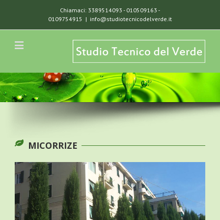
Chiamaci: 3389514093 - 010509163 -
0109754915
|
info@studiotecnicodelverde.it
MICORRIZE