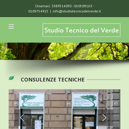
Chiamaci: 3389514093 - 010509163 -
0109754915
|
info@studiotecnicodelverde.it
CONSULENZE TECNICHE