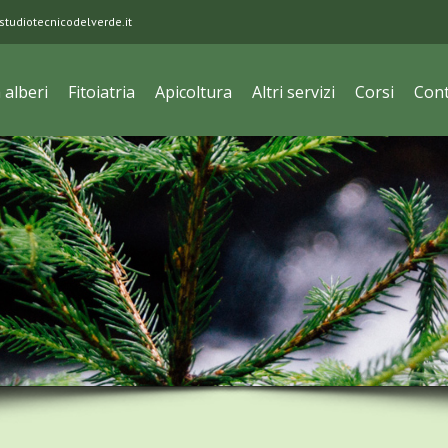
tudiotecnicodelverde.it
à alberi
Fitoiatria
Apicoltura
Altri servizi
Corsi
Cont