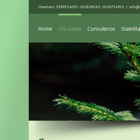
Chiamaci: 3389514093 - 010509163 - 0109754915
|
info@s
Home
Chi siamo
Consulenze
Stabilit